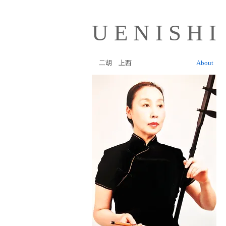
U E
N I S H I
二胡 上西
About