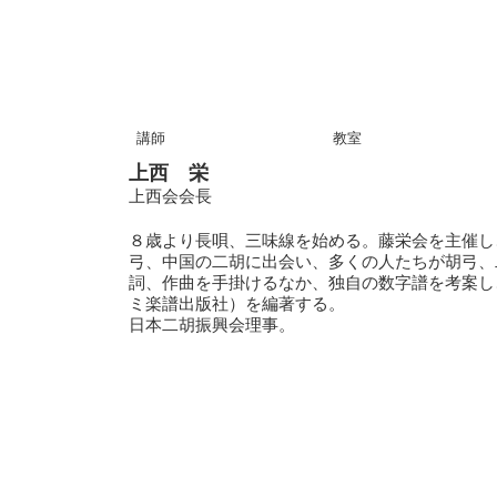
講師
教室
上西 栄
上西会会長
８歳より長唄、三味線を始める。藤栄会を主催し
弓、中国の二胡に出会い、多くの人たちが胡弓、
詞、作曲を手掛けるなか、独自の数字譜を考案し、
ミ楽譜出版社）を編著する。
日本二胡振興会理事。